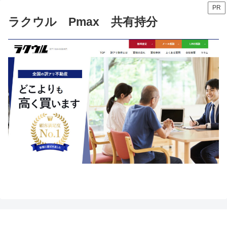
PR
ラクウル Pmax 共有持分