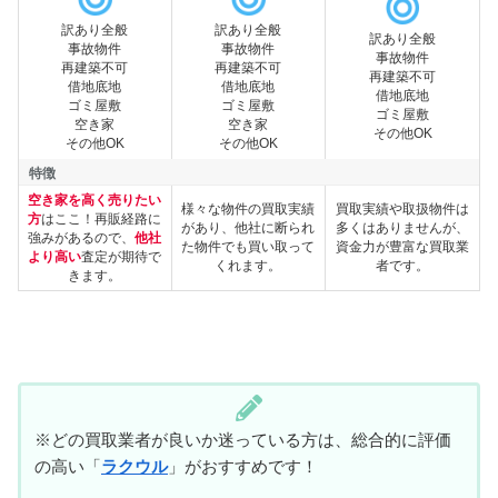
訳あり全般
訳あり全般
訳あり全般
事故物件
事故物件
事故物件
得意物件
再建築不可
再建築不可
再建築不可
借地底地
借地底地
借地底地
ゴミ屋敷
ゴミ屋敷
ゴミ屋敷
空き家
空き家
その他OK
その他OK
その他OK
特徴
空き家を高く売りたい
様々な物件の買取実績
買取実績や取扱物件は
方
はここ！再販経路に
があり、他社に断られ
多くはありませんが、
強みがあるので、
他社
特徴
た物件でも買い取って
資金力が豊富な買取業
より高い
査定が期待で
くれます。
者です。
きます。
※どの買取業者が良いか迷っている方は、総合的に評価
の高い「
ラクウル
」がおすすめです！