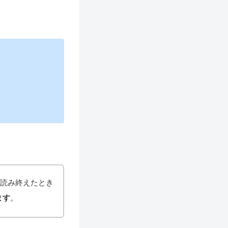
で読み終えたとき
ます
。