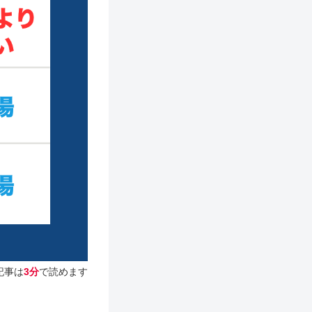
記事は
3分
で読めます