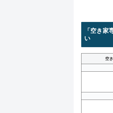
「空き家
い
空