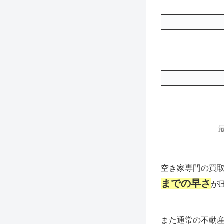
空き家専門の買
までの早さ
が
また通常の不動