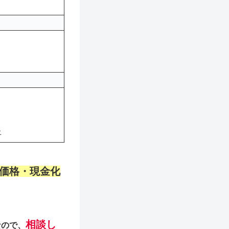
上
価格・現金化
相談し
なので、