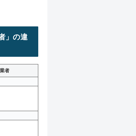
者」の違
業者