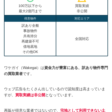
100万以下から
買取実績
最大2億円まで
非公開
得意物件
対応エリア
訳あり全般
事故物件
共有持分
全国対応
再建築不可
借地底地
その他OK
ワケガイ（Wakegai）は
資金力が豊富にある、訳あり物件専門
の買取業者
です。
ウェブ広告をたくさん出しているので認知度は高まっていま
すが、
買取実績は非公開
となっています。
再販が得意な業者ではないので、
宅地として利用できない土