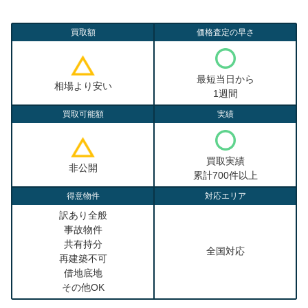
買取額
価格査定の早さ
最短当日から
相場より安い
1週間
買取可能額
実績
買取実績
非公開
累計700件以上
得意物件
対応エリア
訳あり全般
事故物件
共有持分
全国対応
再建築不可
借地底地
その他OK