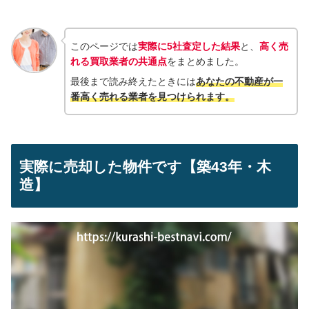
このページでは
実際に5社査定した結果
と、
高く売
れる買取業者の共通点
をまとめました。
最後まで読み終えたときには
あなたの不動産が一
番高く売れる業者を見つけられ
ます。
実際に売却した物件です【築43年・木
造】