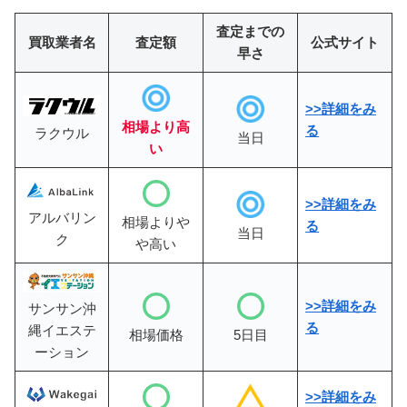
査定までの
買取業者名
査定額
公式サイト
早さ
>>詳細をみ
相場より高
る
ラクウル
当日
い
>>詳細をみ
アルバリン
相場よりや
る
当日
ク
や高い
>>詳細をみ
サンサン沖
る
縄イエステ
相場価格
5日目
ーション
>>
詳細をみ