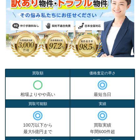
買取額
価格査定の早さ
相場よりやや高い
最短当日
買取可能額
実績
100万以下から
買取実績
最大5億円まで
年間600件超