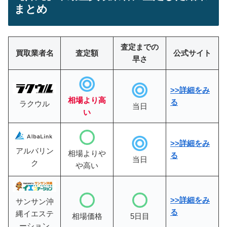
まとめ
査定までの
買取業者名
査定額
公式サイト
早さ
>>詳細をみ
相場より高
る
ラクウル
当日
い
>>詳細をみ
アルバリン
相場よりや
る
当日
ク
や高い
>>詳細をみ
サンサン沖
る
縄イエステ
相場価格
5日目
ーション