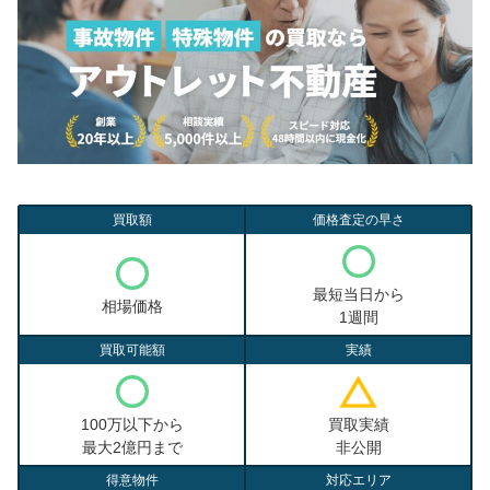
買取額
価格査定の早さ
最短当日から
相場価格
1週間
買取可能額
実績
100万以下から
買取実績
最大2億円まで
非公開
得意物件
対応エリア