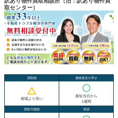
訳あり物件買取相談所（旧：訳あり物件買
取センター）
買取額
価格査定の早さ
最短当日から
相場より安い
1週間
買取可能額
実績