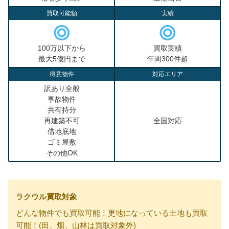
買取可能額
実績
100万以下から
買取実績
最大5億円まで
年間300件超
得意物件
対応エリア
訳あり全般
事故物件
共有持分
再建築不可
全国対応
借地底地
ゴミ屋敷
その他OK
ラクウル買取対象
どんな物件でも買取可能！更地になっている土地も買取
可能！(田、畑、山林は買取対象外)