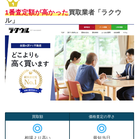
1番査定額が高かった
買取業者「ラクウ
ル」
買取額
価格査定の早さ
相場より高い
最短当日