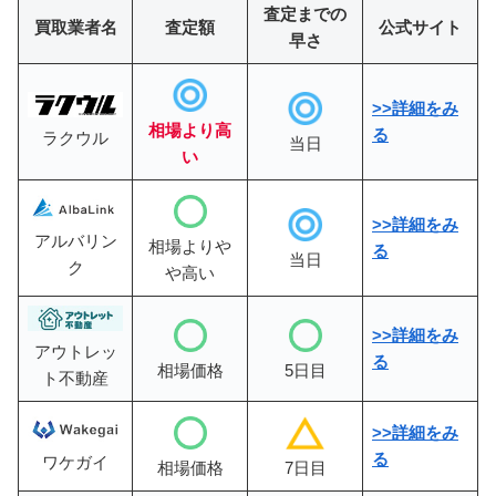
査定までの
買取業者名
査定額
公式サイト
早さ
>>詳細をみ
相場より高
る
ラクウル
当日
い
>>詳細をみ
アルバリン
相場よりや
る
当日
ク
や高い
>>詳細をみ
アウトレッ
る
相場価格
5日目
ト不動産
>>
詳細をみ
る
ワケガイ
相場価格
7日目