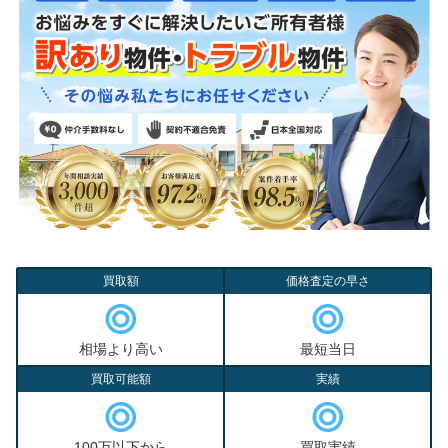
買取額
価格査定の早さ
相場より高い
最短当日
買取可能額
実績
100万以下から
買取実績