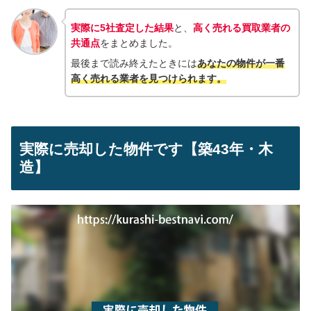
実際に5社査定した結果
と、
高く売れる買取業者の
共通点
をまとめました。
最後まで読み終えたときには
あなたの物件が一番
高く売れる業者を見つけられ
ます。
実際に売却した物件です【築43年・木
造】