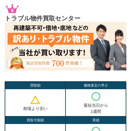
トラブル物件買取センター
買取額
価格査定の早さ
最短当日から
相場より安い
1週間
買取可能額
実績