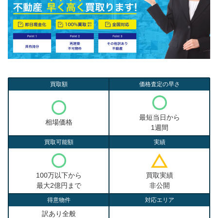
買取額
価格査定の早さ
最短当日から
相場価格
1週間
買取可能額
実績
100万以下から
買取実績
最大2億円まで
非公開
得意物件
対応エリア
訳あり全般