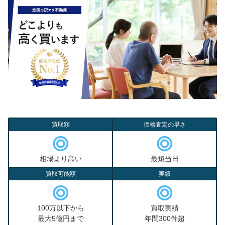
買取額
価格査定の早さ
相場より高い
最短当日
買取可能額
実績
100万以下から
買取実績
最大5億円まで
年間300件超