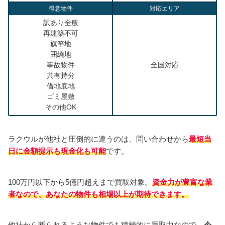
得意物件
対応エリア
訳あり全般
再建築不可
旗竿地
囲繞地
事故物件
全国対応
共有持分
借地底地
ゴミ屋敷
その他OK
ラクウルが他社と圧倒的に違うのは、問い合わせから
最短当
日に金額提示も現金化も可能
です。
100万円以下から5億円超えまで買取対象。
資金力が豊富な業
者なので、あなたの物件も相場以上
が期待できます。
他社から断られるような物件でも積極的に買取中なので、
今