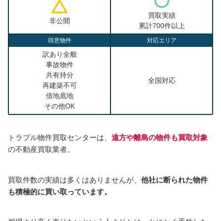
買取実績
非公開
累計700件以上
得意物件
対応エリア
訳あり全般
事故物件
共有持分
全国対応
再建築不可
借地底地
その他OK
トラブル物件買取センターは、
遠方や離島の物件も買取対象
の不動産買取業者。
買取件数の実績は多くはありませんが、
他社に断られた物件
も積極的に買い取っています。