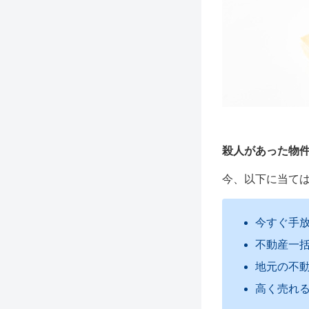
殺人があった物
今、以下に当て
今すぐ手
不動産一
地元の不
高く売れ