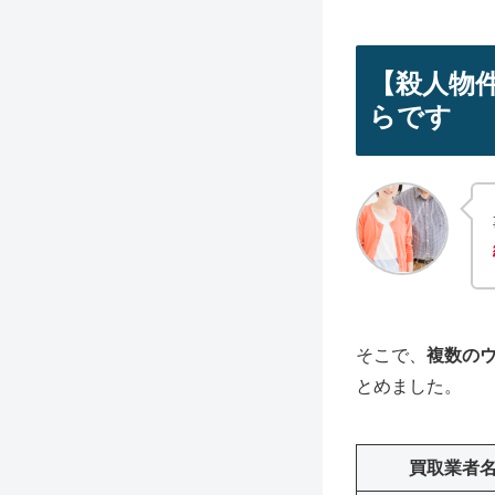
【殺人物
らです
そこで、
複数の
とめました。
買取業者