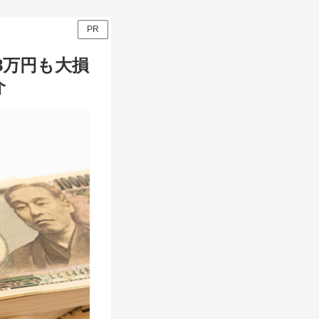
PR
8万円も大損
介