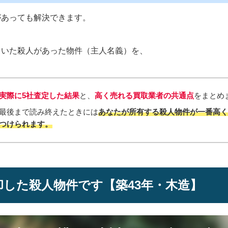
があっても解決できます。
ていた殺人があった物件（主人名義）を、
実際に5社査定した結果
と、
高く売れる買取業者の共通点
をまとめ
最後まで読み終えたときには
あなたが所有する殺人物件が一番高
つけられ
ます。
却した殺人物件です【築43年・木造】