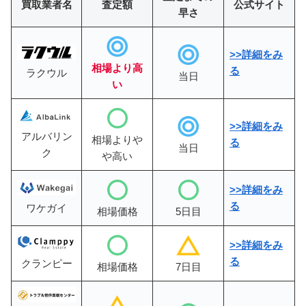
買取業者名
査定額
公式サイト
早さ
>>詳細をみ
相場より高
る
ラクウル
当日
い
>>詳細をみ
アルバリン
相場よりや
る
当日
ク
や高い
>>
詳細をみ
る
ワケガイ
相場価格
5日目
>>詳細をみ
る
クランピー
相場価格
7日目