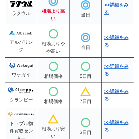
>>詳細をみ
相場より高
る
ラクウル
当日
い
>>詳細をみ
アルバリン
相場よりや
る
当日
ク
や高い
>>
詳細をみ
る
ワケガイ
相場価格
5日目
>>詳細をみ
る
クランピー
相場価格
7日目
>>詳細をみ
トラブル物
相場より安
る
件買取セン
3日目
い
ター