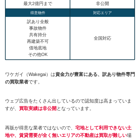
最大2億円まで
非公開
得意物件
対応エリア
訳あり全般
事故物件
共有持分
全国対応
再建築不可
借地底地
その他OK
ワケガイ（Wakegai）は
資金力が豊富にある、訳あり物件専門
の買取業者
です。
ウェブ広告をたくさん出しているので認知度は高まっていま
すが、
買取実績は非公開
となっています。
再販が得意な業者ではないので、
宅地として利用できない土
地や、賃貸需要が全く無いエリアの不動産は買取が難しい
場