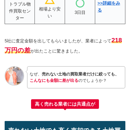
>>詳細をみ
トラブル物
相場より安
る
件買取セン
3日目
い
ター
218
5社に査定金額を出してもらいましたが、業者によって
万円の差
が出たことに驚きました。
なぜ、
売れない土地の買取業者だけに絞っても、
こんなにも金額に差が出る
のでしょうか？
高く売れる業者には共通点が