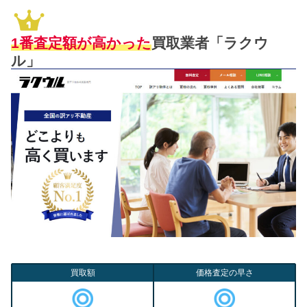
1番査定額が高かった
買取業者「ラクウ
ル」
買取額
価格査定の早さ