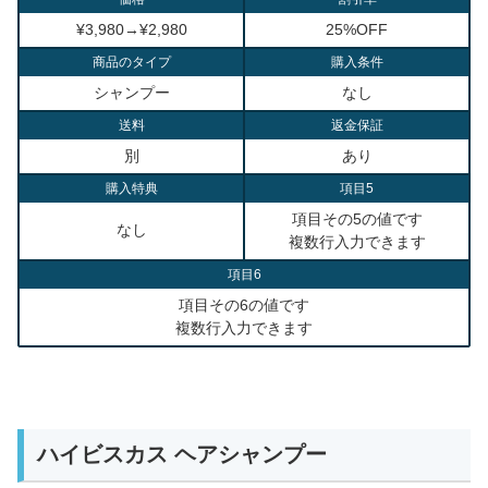
¥3,980
→
¥2,980
25%OFF
商品のタイプ
購入条件
シャンプー
なし
送料
返金保証
別
あり
購入特典
項目5
項目その5の値です
なし
複数行入力できます
項目6
項目その6の値です
複数行入力できます
ハイビスカス ヘアシャンプー