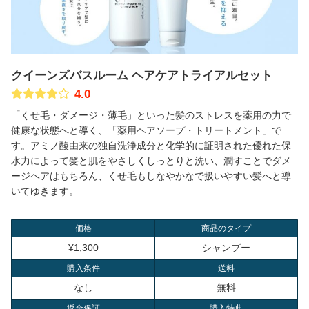
クイーンズバスルーム ヘアケアトライアルセット
4.0
「くせ毛・ダメージ・薄毛」といった髪のストレスを薬用の力で
健康な状態へと導く、「薬用ヘアソープ・トリートメント」で
す。アミノ酸由来の独自洗浄成分と化学的に証明された優れた保
水力によって髪と肌をやさしくしっとりと洗い、潤すことでダメ
ージヘアはもちろん、くせ毛もしなやかなで扱いやすい髪へと導
いてゆきます。
価格
商品のタイプ
¥1,300
シャンプー
購入条件
送料
なし
無料
返金保証
購入特典