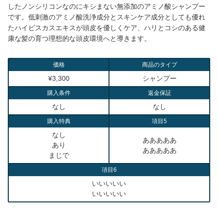
したノンシリコンなのにキシまない無添加のアミノ酸シャンプー
です。低刺激のアミノ酸洗浄成分とスキンケア成分としても優れ
たハイビスカスエキスが頭皮を優しくケア、ハリとコシのある健
康な髪の育つ理想的な頭皮環境へと導きます。
価格
商品のタイプ
¥3,300
シャンプー
購入条件
返金保証
なし
なし
購入特典
項目5
なし
あああああ
あり
あああああ
まじで
項目6
いいいいい
いいいいい