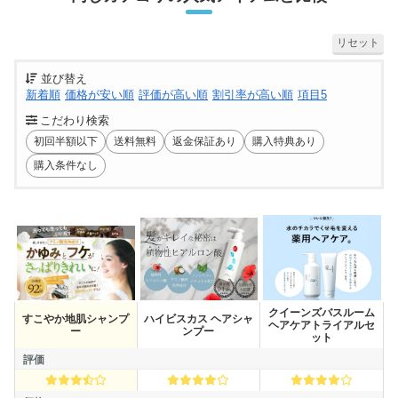
リセット
並び替え
新着順
価格が安い順
評価が高い順
割引率が高い順
項目5
こだわり検索
初回半額以下
送料無料
返金保証あり
購入特典あり
購入条件なし
クイーンズバスルーム
すこやか地肌シャンプ
ハイビスカス ヘアシャ
商品名
ヘアケアトライアルセ
ー
ンプー
ット
評価
評価